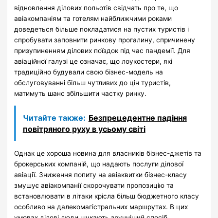
відновлення ділових польотів свідчать про те, що
авіакомпаніям та готелям найближчими роками
доведеться більше покладатися на пустих туристів і
спробувати заповнити ринкову прогалину, спричинену
призупиненням ділових поїздок під час пандемії. Для
авіаційної галузі це означає, що лоукостери, які
традиційно будували свою бізнес-модель на
обслуговуванні більш чутливих до цін туристів,
матимуть шанс збільшити частку ринку.
Читайте также:
Безпрецедентне падіння
повітряного руху в усьому світі
Однак це хороша новина для власників бізнес-джетів та
брокерських компаній, що надають послуги ділової
авіації. Зниження попиту на авіаквитки бізнес-класу
змушує авіакомпанії скорочувати пропозицію та
встановлювати в літаки крісла більш бюджетного класу
особливо на далекомагістральних маршрутах. В цих
умовах ділові люди шукають зручніший спосіб