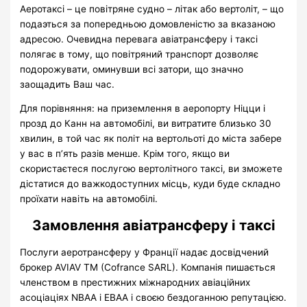
Аеротаксі – це повітряне судно – літак або вертоліт, – що
подаэться за попередньою домовленістю за вказаною
адресою.
Очевидна перевага авіатрансферу і таксі
полягає в тому, що повітряний транспорт дозволяє
подорожувати, оминувши всі затори, що значно
заощадить Ваш час.
Для порівняння: на приземлення в аеропорту Ніцци і
прозд до Канн на автомобілі, ви витратите близько 30
хвилин, в той час як політ на вертольоті до міста забере
у вас в п’ять разів менше.
Крім того, якщо ви
скористаєтеся послугою вертолітного таксі, ви зможете
дістатися до важкодоступних місць, куди буде складно
проїхати навіть на автомобілі.
Замовлення авіатрансферу і
таксі
Послуги аеротрансферу у Франції надає досвідчений
брокер AVIAV TM (Cofrance SARL).
Компанія пишається
членством в престижних міжнародних авіаційних
асоціаціях NBAA і EBAA і своєю бездоганною репутацією.