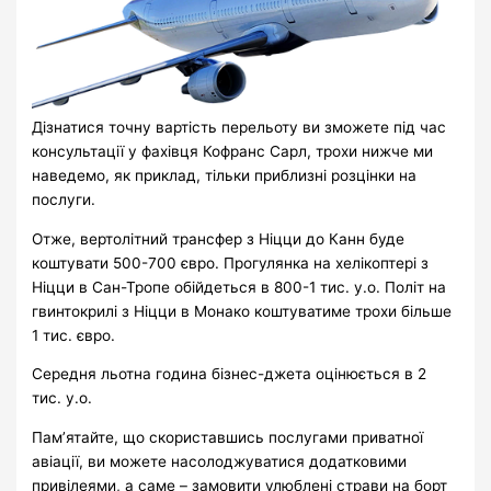
Дізнатися точну вартість перельоту ви зможете під час
консультації у фахівця Кофранс Сарл, трохи нижче ми
наведемо, як приклад, тільки приблизні розцінки на
послуги.
Отже, вертолітний трансфер з Ніцци до Канн буде
коштувати 500-700 євро.
Прогулянка на хелікоптері з
Ніцци в Сан-Тропе обійдеться в 800-1 тис. у.о.
Політ на
гвинтокрилі з Ніцци в Монако коштуватиме трохи більше
1 тис. євро.
Середня льотна година бізнес-джета оцінюється в 2
тис. у.о.
Пам’ятайте, що скориставшись послугами приватної
авіації, ви можете насолоджуватися додатковими
привілеями, а саме – замовити улюблені страви на борт