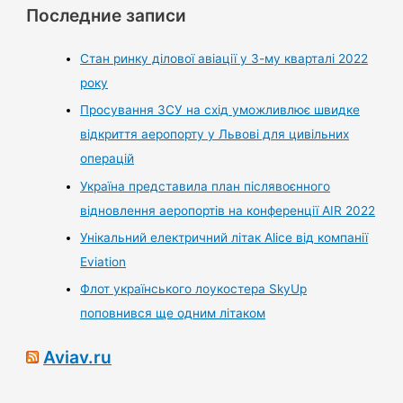
Последние записи
Стан ринку ділової авіації у 3-му кварталі 2022
року
Просування ЗСУ на схід уможливлює швидке
відкриття аеропорту у Львові для цивільних
операцій
Україна представила план післявоєнного
відновлення аеропортів на конференції AIR 2022
Унікальний електричний літак Alice від компанії
Eviation
Флот українського лоукостера SkyUp
поповнився ще одним літаком
Aviav.ru