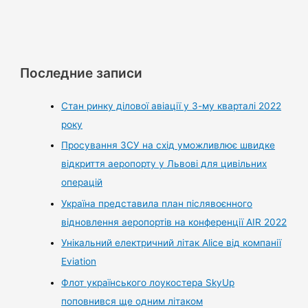
Последние записи
Стан ринку ділової авіації у 3-му кварталі 2022
року
Просування ЗСУ на схід уможливлює швидке
відкриття аеропорту у Львові для цивільних
операцій
Україна представила план післявоєнного
відновлення аеропортів на конференції AIR 2022
Унікальний електричний літак Alice від компанії
Eviation
Флот українського лоукостера SkyUp
поповнився ще одним літаком