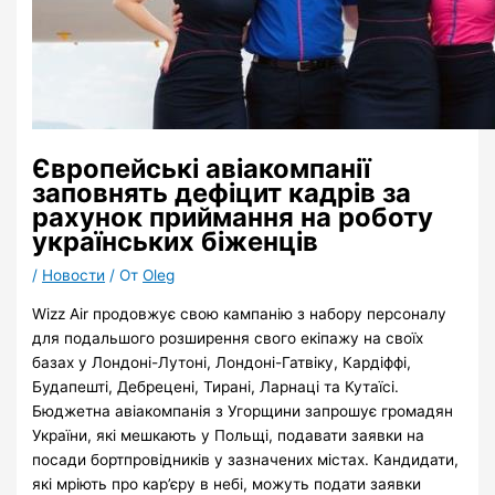
Європейські авіакомпанії
заповнять дефіцит кадрів за
рахунок приймання на роботу
українських біженців
/
Новости
/ От
Oleg
Wizz Air продовжує свою кампанію з набору персоналу
для подальшого розширення свого екіпажу на своїх
базах у Лондоні-Лутоні, Лондоні-Гатвіку, Кардіффі,
Будапешті, Дебрецені, Тирані, Ларнаці та Кутаїсі.
Бюджетна авіакомпанія з Угорщини запрошує громадян
України, які мешкають у Польщі, подавати заявки на
посади бортпровідників у зазначених містах. Кандидати,
які мріють про кар’єру в небі, можуть подати заявки