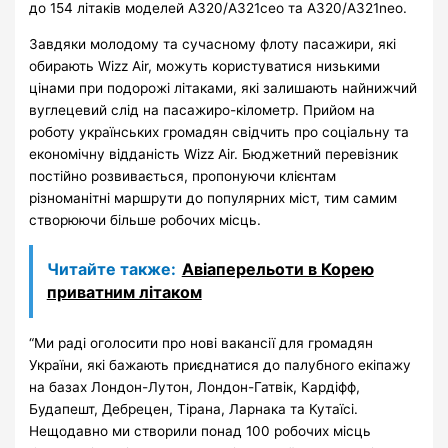
до 154 літаків моделей A320/A321ceo та A320/A321neo.
Завдяки молодому та сучасному флоту пасажири, які
обирають Wizz Air, можуть користуватися низькими
цінами при подорожі літаками, які залишають найнижчий
вуглецевий слід на пасажиро-кілометр. Прийом на
роботу українських громадян свідчить про соціальну та
економічну відданість Wizz Air. Бюджетний перевізник
постійно розвивається, пропонуючи клієнтам
різноманітні маршрути до популярних міст, тим самим
створюючи більше робочих місць.
Читайте также:
Авіаперельоти в Корею
приватним літаком
“Ми раді оголосити про нові вакансії для громадян
України, які бажають приєднатися до палубного екіпажу
на базах Лондон-Лутон, Лондон-Гатвік, Кардіфф,
Будапешт, Дебрецен, Тірана, Ларнака та Кутаїсі.
Нещодавно ми створили понад 100 робочих місць