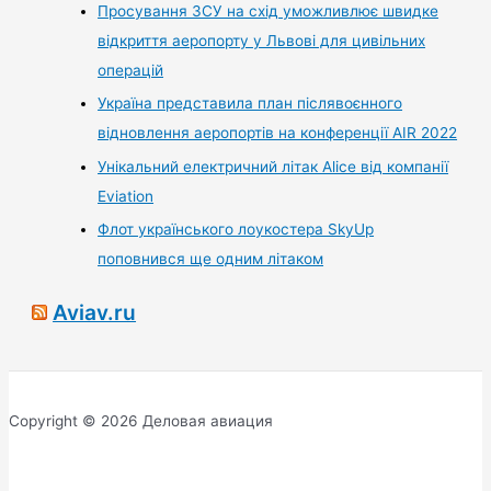
Просування ЗСУ на схід уможливлює швидке
відкриття аеропорту у Львові для цивільних
операцій
Україна представила план післявоєнного
відновлення аеропортів на конференції AIR 2022
Унікальний електричний літак Alice від компанії
Eviation
Флот українського лоукостера SkyUp
поповнився ще одним літаком
Aviav.ru
Copyright © 2026 Деловая авиация