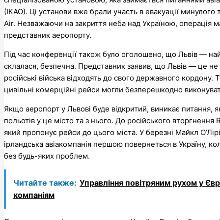
(ІКАО). Ці установи вже брали участь в евакуації минулого
Air. Незважаючи на закриття неба над Україною, операція 
представник аеропорту.
Під час конференції також було оголошено, що Львів — найз
склалася, безпечна. Представник заявив, що Львів — це не Д
російські війська відходять до свого державного кордону
цивільні комерційні рейси могли безперешкодно виконуват
Якщо аеропорт у Львові буде відкритий, виникає питання, 
польотів у це місто та з нього. До російського вторгнення
який пропонує рейси до цього міста. У березні Майкл О’Лір
ірландська авіакомпанія першою повернеться в Україну, к
без будь-яких проблем.
Читайте также:
Управління повітряним рухом у Єв
компаніям