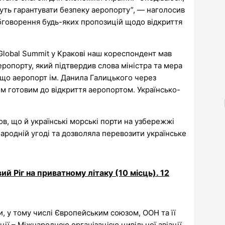
уть гарантувати безпеку аеропорту”, — наголосив
обговорення будь-яких пропозицій щодо відкриття
Global Summit у Кракові наш кореспондент мав
ропорту, який підтвердив слова міністра та мера
, що аеропорт ім. Данила Галицького через
м готовим до відкриття аеропортом. Українсько-
ов, що й українські морські порти на узбережжі
народній угоді та дозволяла перевозити українське
й Ріг на приватному літаку (10 місць). 12
и, у тому числі Європейським союзом, ООН та її
ії – Міжнародною організацією цивільної авіації