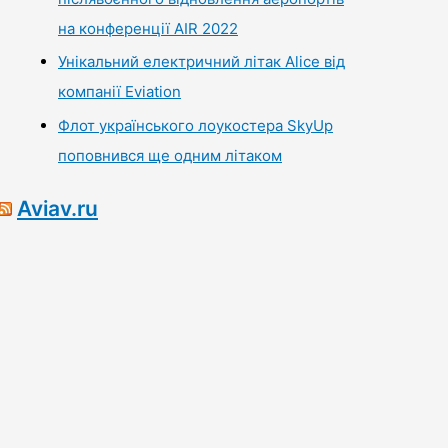
на конференції AIR 2022
Унікальний електричний літак Alice від
компанії Eviation
Флот українського лоукостера SkyUp
поповнився ще одним літаком
Aviav.ru