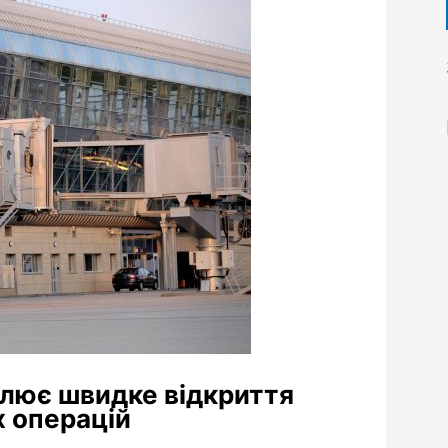
влює швидке відкриття
х операцій