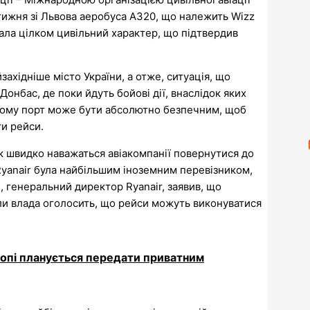
 тижня зі Львова аеробуса А320, що належить Wizz
мала цілком цивільний характер, що підтвердив
ахідніше місто України, а отже, ситуація, що
онбас, де поки йдуть бойові дії, внаслідок яких
. Тому порт може бути абсолютно безпечним, щоб
и рейси.
як швидко наважаться авіакомпанії повернутися до
 Ryanair була найбільшим іноземним перевізником,
і, генеральний директор Ryanair, заявив, що
оли влада оголосить, що рейси можуть виконуватися
ропі планується передати приватним