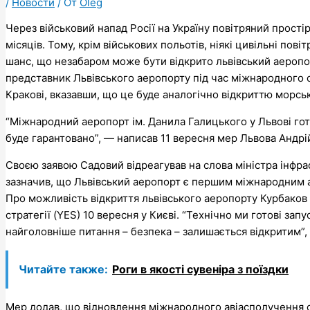
/
Новости
/ От
Oleg
Через військовий напад Росії на Україну повітряний прості
місяців. Тому, крім військових польотів, ніякі цивільні по
шанс, що незабаром може бути відкрито львівський аеропо
представник Львівського аеропорту під час міжнародного с
Кракові, вказавши, що це буде аналогічно відкриттю морськ
“Міжнародний аеропорт ім. Данила Галицького у Львові гот
буде гарантовано”, — написав 11 вересня мер Львова Андрі
Своєю заявою Садовий відреагував на слова міністра інфра
зазначив, що Львівський аеропорт є першим міжнародним а
Про можливість відкриття львівського аеропорту Курбаков 
стратегії (YES) 10 вересня у Києві. “Технічно ми готові запу
найголовніше питання – безпека – залишається відкритим”, 
Читайте также:
Роги в якості сувеніра з поїздки
Мер додав, що відновлення міжнародного авіасполучення с