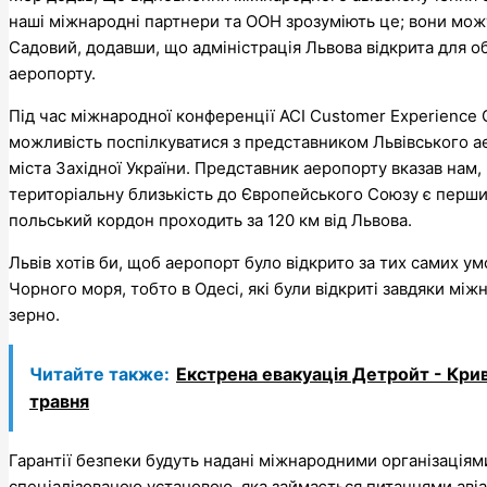
наші міжнародні партнери та ООН зрозуміють це; вони мож
Садовий, додавши, що адміністрація Львова відкрита для 
аеропорту.
Під час міжнародної конференції ACI Customer Experience 
можливість поспілкуватися з представником Львівського ае
міста Західної України. Представник аеропорту вказав нам
територіальну близькість до Європейського Союзу є перши
польський кордон проходить за 120 км від Львова.
Львів хотів би, щоб аеропорт було відкрито за тих самих ум
Чорного моря, тобто в Одесі, які були відкриті завдяки між
зерно.
Читайте также:
Екстрена евакуація Детройт - Криви
травня
Гарантії безпеки будуть надані міжнародними організаціям
спеціалізованою установою, яка займається питаннями авіац