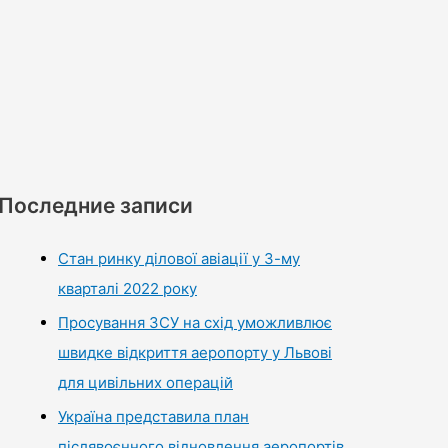
Последние записи
Стан ринку ділової авіації у 3-му
кварталі 2022 року
Просування ЗСУ на схід уможливлює
швидке відкриття аеропорту у Львові
для цивільних операцій
Україна представила план
післявоєнного відновлення аеропортів