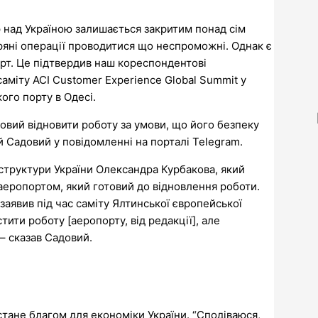
р над Україною залишається закритим понад сім
вітряні операції проводитися що неспроможні. Однак є
рт. Це підтвердив наш кореспондентові
аміту ACI Customer Experience Global Summit у
ого порту в Одесі.
овий відновити роботу за умови, що його безпеку
й Садовий у повідомленні на порталі Telegram.
структури України Олександра Курбакова, який
еропортом, який готовий до відновлення роботи.
заявив під час саміту Ялтинської європейської
стити роботу [аеропорту, від редакції], але
– сказав Садовий.
тане благом для економіки України. “Сподіваюся,