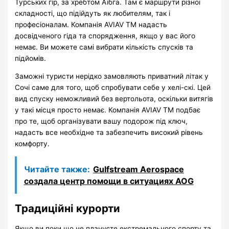
Турських гір, за хребтом Аїбга. Там є маршрути різної
складності, що підійдуть як любителям, так і
професіоналам. Компанія AVIAV TM надасть
досвідченого гіда та спорядження, якщо у вас його
немає. Ви можете самі вибрати кількість спусків та
підйомів.
Заможні туристи нерідко замовляють приватний літак у
Сочі саме для того, щоб спробувати себе у хелі-скі. Цей
вид спуску неможливий без вертольота, оскільки витягів
у такі місця просто немає. Компанія AVIAV TM подбає
про те, щоб організувати вашу подорож під ключ,
надасть все необхідне та забезпечить високий рівень
комфорту.
Читайте также:
Gulfstream Aerospace
создала центр помощи в ситуациях AOG
Традиційні курорти
Якщо ви поки що не плануєте екстремального спорту та