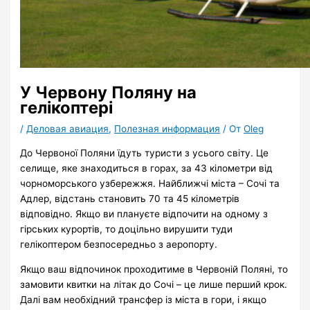
У Червону Поляну на
гелікоптері
/
Деловая авиация
,
Полезная информация
/ От
Oleg
До Червоної Поляни їдуть туристи з усього світу. Це
селище, яке знаходиться в горах, за 43 кілометри від
чорноморського узбережжя. Найближчі міста – Сочі та
Адлер, відстань становить 70 та 45 кілометрів
відповідно. Якщо ви плануєте відпочити на одному з
гірських курортів, то доцільно вирушити туди
гелікоптером безпосередньо з аеропорту.
Якщо ваш відпочинок проходитиме в Червоній Поляні, то
замовити квитки на літак до Сочі – це лише перший крок.
Далі вам необхідний трансфер із міста в гори, і якщо