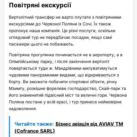
Повітряні екскурсії
Вертолітний трансфер не варто плутати з повітряними
екскурсіями до Червоної Поляни із Сочі. Їх також
пропонує наша компанія. Це різні послуги, оскільки
оглядовий тур не передбачає посадки, якщо самі
пасажири цього не побажають.
Повітряна прогулянка починається не в аеропорту, а в
Олімпійському парку, і після закінчення вертоліт
повертається туди ж. Мандрівники милуватимуться
чудовими панорамними видами, що відкриваються з
борту. Ви зможете побачити спортивні об’єкти, річку
Мзимту, розкішне форелеве господарство, Скай-парк та
його знаменитий підвісний міст та величні гори. Червона
Поляна постане у всій красі, і тур принесе неймовірне
задоволення.
Читайте также:
Бізнес авіація від AVIAV TM
(Cofrance SARL)