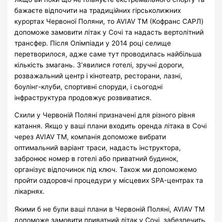
бажаєте відпочити на традиційних гірськолижних
курортах Червоної Поляни, то AVIAV TM (Кофранс САРЛ)
допоможе замовити літак у Сочі та надасть вертолітний
трансфер. Після Олімпіади у 2014 році селище
перетворилося, адже саме тут проводилась найбільша
кількість змагань. З’явилися готелі, зручні дороги,
розважальний центр і кінотеатр, ресторани, лазні,
боулінг-клуби, спортивні споруди, і сьогодні
інфраструктура продовжує розвиватися.
Схили у Червоній Поляні призначені для різного рівня
катання. Якщо у ваші плани входить оренда літака в Сочі
через AVIAV ТМ, компанія допоможе вибрати
оптимальний варіант траси, надасть інструктора,
забронює номер в готелі або приватний будинок,
організує відпочинок під ключ. Також ми допоможемо
пройти оздоровчі процедури у місцевих SPA-центрах та
лікарнях.
Якими б не були ваші плани в Червоній Поляні, AVIAV TM
допоможе замовити приватний літак у Сочі, забезпечить