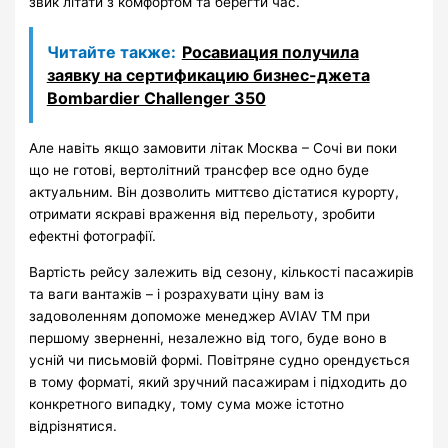
звик літати з комфортом та берегти час.
Читайте также:
Росавиация получила
заявку на сертификацию бизнес-джета
Bombardier Challenger 350
Але навіть якщо замовити літак Москва – Сочі ви поки
що не готові, вертолітний трансфер все одно буде
актуальним. Він дозволить миттєво дістатися курорту,
отримати яскраві враження від перельоту, зробити
ефектні фотографії.
Вартість рейсу залежить від сезону, кількості пасажирів
та ваги вантажів – і розрахувати ціну вам із
задоволенням допоможе менеджер AVIAV TM при
першому зверненні, незалежно від того, буде воно в
усній чи письмовій формі. Повітряне судно орендується
в тому форматі, який зручний пасажирам і підходить до
конкретного випадку, тому сума може істотно
відрізнятися.