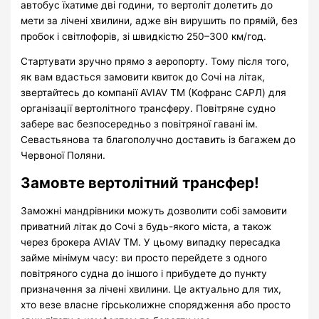
автобус їхатиме дві години, то вертоліт долетить до
мети за лічені хвилини, адже він вирушить по прямій, без
пробок і світлофорів, зі швидкістю 250–300 км/год.
Стартувати зручно прямо з аеропорту. Тому після того,
як вам вдасться замовити квиток до Сочі на літак,
звертайтесь до компанії AVIAV TM (Кофранс САРЛ) для
організації вертолітного трансферу. Повітряне судно
забере вас безпосередньо з повітряної гавані ім.
Севастьянова та благополучно доставить із багажем до
Червоної Поляни.
Замовте вертолітний трансфер!
Заможні мандрівники можуть дозволити собі замовити
приватний літак до Сочі з будь-якого міста, а також
через брокера AVIAV TM. У цьому випадку пересадка
займе мінімум часу: ви просто перейдете з одного
повітряного судна до іншого і прибудете до пункту
призначення за лічені хвилини. Це актуально для тих,
хто везе власне гірськолижне спорядження або просто