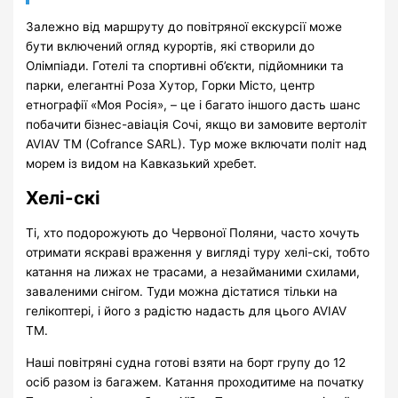
Залежно від маршруту до повітряної екскурсії може
бути включений огляд курортів, які створили до
Олімпіади. Готелі та спортивні об’єкти, підйомники та
парки, елегантні Роза Хутор, Горки Місто, центр
етнографії «Моя Росія», – це і багато іншого дасть шанс
побачити бізнес-авіація Сочі, якщо ви замовите вертоліт
AVIAV TM (Cofrance SARL). Тур може включати політ над
морем із видом на Кавказький хребет.
Хелі-скі
Ті, хто подорожують до Червоної Поляни, часто хочуть
отримати яскраві враження у вигляді туру хелі-скі, тобто
катання на лижах не трасами, а незайманими схилами,
заваленими снігом. Туди можна дістатися тільки на
гелікоптері, і його з радістю надасть для цього AVIAV
TM.
Наші повітряні судна готові взяти на борт групу до 12
осіб разом із багажем. Катання проходитиме на початку