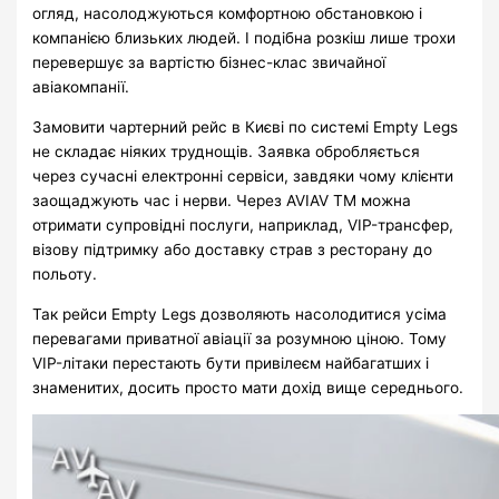
огляд, насолоджуються комфортною обстановкою і
компанією близьких людей. І подібна розкіш лише трохи
перевершує за вартістю бізнес-клас звичайної
авіакомпанії.
Замовити чартерний рейс в Києві по системі Empty Legs
не складає ніяких труднощів. Заявка обробляється
через сучасні електронні сервіси, завдяки чому клієнти
заощаджують час і нерви. Через AVIAV TM можна
отримати супровідні послуги, наприклад, VIP-трансфер,
візову підтримку або доставку страв з ресторану до
польоту.
Так рейси Empty Legs дозволяють насолодитися усіма
перевагами приватної авіації за розумною ціною. Тому
VIP-літаки перестають бути привілеєм найбагатших і
знаменитих, досить просто мати дохід вище середнього.