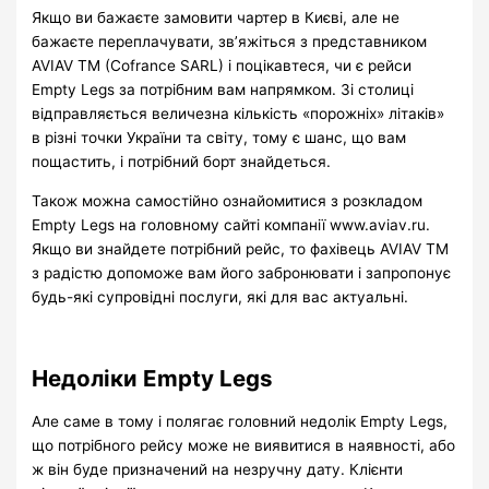
Якщо ви бажаєте замовити чартер в Києві, але не
бажаєте переплачувати, зв’яжіться з представником
AVIAV TM (Cofrance SARL) і поцікавтеся, чи є рейси
Empty Legs за потрібним вам напрямком. Зі столиці
відправляється величезна кількість «порожніх» літаків»
в різні точки України та світу, тому є шанс, що вам
пощастить, і потрібний борт знайдеться.
Також можна самостійно ознайомитися з розкладом
Empty Legs на головному сайті компанії www.aviav.ru.
Якщо ви знайдете потрібний рейс, то фахівець AVIAV TM
з радістю допоможе вам його забронювати і запропонує
будь-які супровідні послуги, які для вас актуальні.
Недоліки Empty Legs
Але саме в тому і полягає головний недолік Empty Legs,
що потрібного рейсу може не виявитися в наявності, або
ж він буде призначений на незручну дату. Клієнти