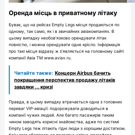
Оренда місць в приватному літаку
Буває, що на рейсах Empty Legs місця продаються по
одному, так само, як і в звичайних авіакомпаніях. В
цьому випадку необов’язково орендувати літак
повністю, і можна орендувати одне крісло. Інформація
про такі місця відразу ж з’являється на головному сайті
компанії Авіа ТМ www.aviav.ru.
Читайте также:
Концерн Airbus бачить
покращення перспектив продажу літаків
завдяки ... кризі
Правда, в цьому випадку втрачається одна з головних
переваг VIP-авіації: подорожувати доводиться в
компанії чужих людей. Але багато пасажирів таким
чином заводять корисні знайомства, адже по системі
Empty Legs теж літають гідні люди з хорошим достатком.
Крім того зберігається приватна елітна атмосфера