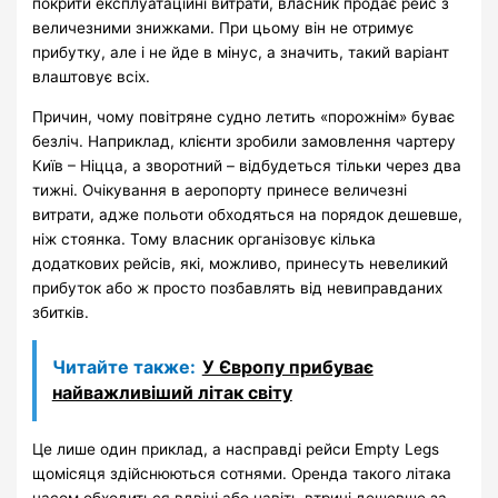
покрити експлуатаційні витрати, власник продає рейс з
величезними знижками. При цьому він не отримує
прибутку, але і не йде в мінус, а значить, такий варіант
влаштовує всіх.
Причин, чому повітряне судно летить «порожнім» буває
безліч. Наприклад, клієнти зробили замовлення чартеру
Київ – Ніцца, а зворотний – відбудеться тільки через два
тижні. Очікування в аеропорту принесе величезні
витрати, адже польоти обходяться на порядок дешевше,
ніж стоянка. Тому власник організовує кілька
додаткових рейсів, які, можливо, принесуть невеликий
прибуток або ж просто позбавлять від невиправданих
збитків.
Читайте также:
У Європу прибуває
найважливіший літак світу
Це лише один приклад, а насправді рейси Empty Legs
щомісяця здійснюються сотнями. Оренда такого літака
часом обходиться вдвічі або навіть втричі дешевше за