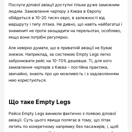
Послуги ділової авіації доступні тільки дуже заможним
людям. Замовлення чартеру з Києва в Європу
обійдеться в 10-20 тисяч євро, в залежності від
маршруту і типу літака. Не дивно, що навіть найбагатші і
знамениті не проти заощадити на перельотах, особливо,
якщо вони потрібні регулярно.
Але невірно думати, що в приватній авіації не буває
знижок. Наприклад, за системою Empty Legs легко
забронювати рейс на 10-70% дешевше. Ті, для кого
замовлення чартерів з Києва – постійна практика,
звичайно, знають про цю можливість і з задоволенням
нею користуються.
Що таке Empty Legs
Рейси Empty Legs виникли фактично з появою ділової
авіації. Суть цього явища полягає в тому, що літак
летить по конкретному напрямку без пасажирів, і, щоб