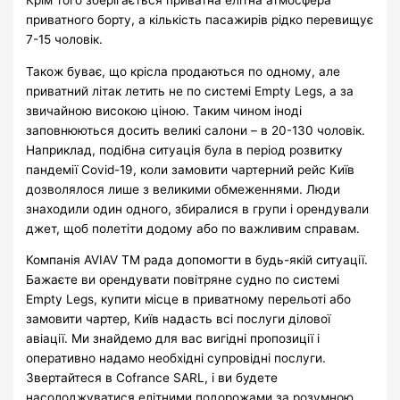
приватного борту, а кількість пасажирів рідко перевищує
7-15 чоловік.
Також буває, що крісла продаються по одному, але
приватний літак летить не по системі Empty Legs, а за
звичайною високою ціною. Таким чином іноді
заповнюються досить великі салони – в 20-130 чоловік.
Наприклад, подібна ситуація була в період розвитку
пандемії Covid-19, коли замовити чартерний рейс Київ
дозволялося лише з великими обмеженнями. Люди
знаходили один одного, збиралися в групи і орендували
джет, щоб полетіти додому або по важливим справам.
Компанія AVIAV TM рада допомогти в будь-якій ситуації.
Бажаєте ви орендувати повітряне судно по системі
Empty Legs, купити місце в приватному перельоті або
замовити чартер, Київ надасть всі послуги ділової
авіації. Ми знайдемо для вас вигідні пропозиції і
оперативно надамо необхідні супровідні послуги.
Звертайтеся в Cofrance SARL, і ви будете
насолоджуватися елітними подорожами за розумною